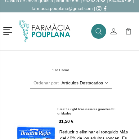
Gastos de envío gratis a partir de 59€ |
933632088
|
634644706
|
farmacia.pouplana@gmail.com
|
Menú
Buscar
Mi Cuenta
Mi Ca
Buscar
1 of 1 Items
Ordenar por:
Breathe right tiras nasales grandes 30
unidades
31,50 €
Reducir o eliminar el ronquido Más
del 40% de los adultos roncan. Es