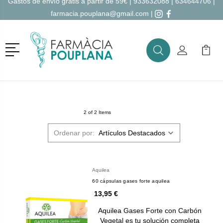
Gastos de envío gratis a partir de 59€ |
933632088
|
634644706
|
farmacia.pouplana@gmail.com
|
Menú
Buscar
Mi Cuenta
Mi Ca
Buscar
2 of 2 Items
Ordenar por:
Aquilea
60 cápsulas gases forte aquilea
13,95 €
Aquilea Gases Forte con Carbón
Vegetal es tu solución completa