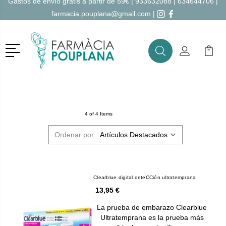
Gastos de envío gratis a partir de 59€ |
933632088
|
634644706
|
farmacia.pouplana@gmail.com
|
Menú
Buscar
Mi Cuenta
Mi Ca
Buscar
4 of 4 Items
Ordenar por:
Clearblue digital deteCCión ultratemprana
13,95 €
La prueba de embarazo Clearblue
Ultratemprana es la prueba más