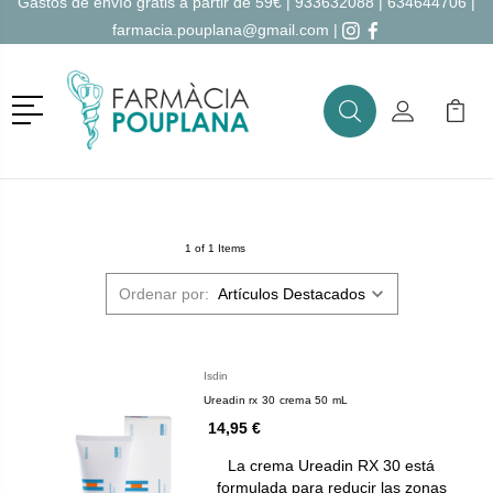
Gastos de envío gratis a partir de 59€ |
933632088
|
634644706
|
farmacia.pouplana@gmail.com
|
Menú
Buscar
Mi Cuenta
Mi Ca
Buscar
1 of 1 Items
Ordenar por:
Isdin
Ureadin rx 30 crema 50 mL
14,95 €
La crema Ureadin RX 30 está
formulada para reducir las zonas