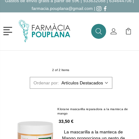
Gastos de envío gratis a partir de 59€ |
933632088
|
634644706
|
farmacia.pouplana@gmail.com
|
Menú
Buscar
Mi Cuenta
Mi Ca
Buscar
2 of 2 Items
Ordenar por:
Klorane mascarilla reparadora a la manteca de
mango
33,50 €
La mascarilla a la manteca de
Mango proporciona un gesto de